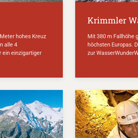
Krimmler Wa
 Meter hohes Kreuz
Mit 380 m Fallhöhe 
 alle 4
höchsten Europas. Di
 ein einzigartiger
zur WasserWunderWel