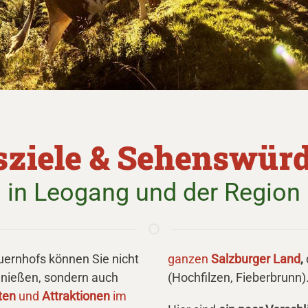
sziele & Sehenswürd
in Leogang und der Region
ernhofs können Sie nicht
ganzen
Salzburger Land
,
nießen, sondern auch
(Hochfilzen, Fieberbrunn)
ten
und
Attraktionen
im