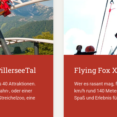
illerseeTal
Flying Fox 
s 40 Attraktionen.
Wer es rasant mag, f
hn-, oder einer
km/h rund 140 Meter 
treichelzoo, eine
Spaß und Erlebnis fü