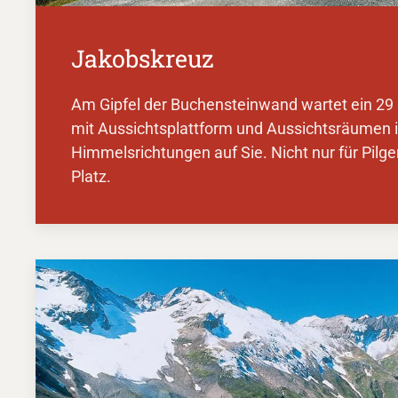
Jakobskreuz
Am Gipfel der Buchensteinwand wartet ein 29
mit Aussichtsplattform und Aussichtsräumen in
Himmelsrichtungen auf Sie. Nicht nur für Pilger
Platz.