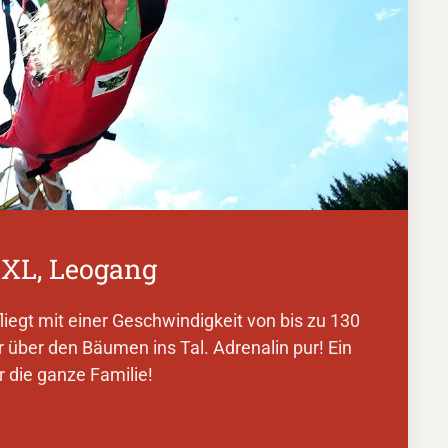
XXL, Leogang
liegt mit einer Geschwindigkeit von bis zu 130
über den Bäumen ins Tal. Adrenalin pur! Ein
r die ganze Familie!