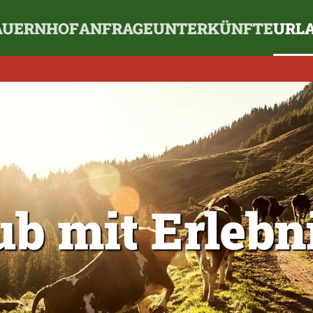
AUERNHOF
ANFRAGE
UNTERKÜNFTE
URLA
ub mit Erlebn