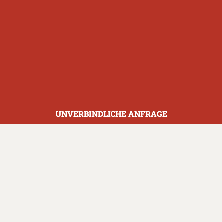
Zimmer in Leogang
Bauernhof in den Bergen
UNVERBINDLICHE ANFRAGE
Bauernhofurlaub i
Leogang
Ferienwohnung und